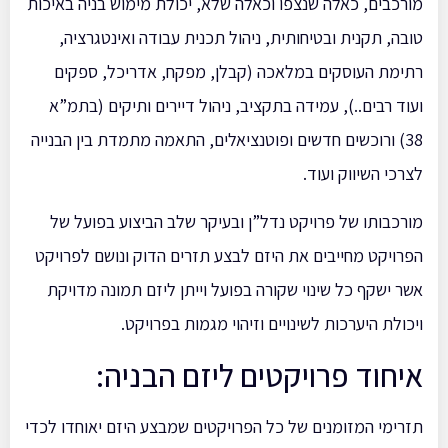
מורכבים, כאלה שנצפו וכאלה שלא, יכולת מימוש בניה באיכות
טובה, תקנית ובטיחותית, ניהול תכנית עבודה ואינטגרציה,
רתימת העוסקים במלאכה (קבלן, מפקח, אדריכל, ספקים
ועוד רבים..), עמידה בתקציב, ניהול דיירים ותיקים (בתמ”א
38) ורוכשים חדשים ופוטנציאלים, התאמה מתמדת בין הבנייה
לצרכי השיווק ועוד.
מורכבותו של פרויקט נדל”ן ובעיקר שלב הביצוע בפועל של
הפרויקט מחייבים את היזם לבצע תזרים הדוק ונושם לפרויקט
אשר ישקף כל שינוי שקורה בפועל וייתן ליזם תמונה מדויקת
ויכולת היערכות לשינויים וזיהוי מגמות בפרויקט.
איחוד פרויקטים ליזם הבניה:
תזרימי המזומנים של כל הפרויקטים שמבצע היזם יאוחדו לכדי