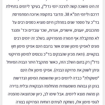
זה הינו משוכה קשה להרבה יזמי נדל”ן, בעיקר ליזמים בתחילת
דרכם וליזמי תמ”א 38. מדובר בתקופה ארוכה המתפרסת
בד”כ על מספר שנים במהלכן היזם מוציא כספים רבים על
מתכננים, יועצים, אישורים, אגרות, שכר עובדים וכד’ ומנגד
לא מתקבלת אף תמורה מהפרויקט. בשלב זה יזמים רבים
פונים לאפיקי מימון שונים אשר ברובם הינם אפיקי מימון חוץ
בנקאיים. (וזאת מכיון שהבנקים בד”כ נכנסים למימון פרויקטי
נדל”ן רק בתום השלב הזה, כאשר מתקבל היתר הבניה המיוחל
וניתן לשווק את פרויקט הבניה). אפיקי מימון אלו הינם
“משקולת” כבדה ליזמים כיוון שתשומות המימון הנדרשות
בגינן הן גבוהות משמעותית מהחלופה הבנקאית ובלית ברירה
הן מהוות מוצא ליזמים. אבל שימו לב, כיוון שכתוצאה מהפניה
לגופי מימון אלו, נשחקת לעיתים רווחיות הפרויקט בצורה