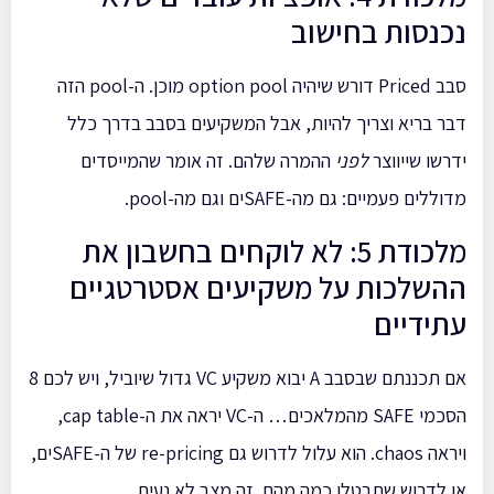
נכנסות בחישוב
סבב Priced דורש שיהיה option pool מוכן. ה-pool הזה
דבר בריא וצריך להיות, אבל המשקיעים בסבב בדרך כלל
ידרשו שייווצר
לפני
ההמרה שלהם. זה אומר שהמייסדים
מדוללים פעמיים: גם מה-SAFEים וגם מה-pool.
מלכודת 5: לא לוקחים בחשבון את
ההשלכות על משקיעים אסטרטגיים
עתידיים
אם תכננתם שבסבב A יבוא משקיע VC גדול שיוביל, ויש לכם 8
הסכמי SAFE מהמלאכים… ה-VC יראה את ה-cap table,
ויראה chaos. הוא עלול לדרוש גם re-pricing של ה-SAFEים,
או לדרוש שתבטלו כמה מהם. זה מצב לא נעים.