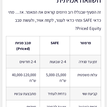
זה הסעיף שבגללו רוב היזמים קוראים את המאמר. אז… מתי
כדאי SAFE ומתי כדאי לעצור, לקחת אוויר, ולעשות סבב
Priced Equity?
פרמטר
SAFE
סבב מניות
(Priced)
זמן עד סגירה
2-4 שבועות
2-4 חודשים
עלות משפטית
5,000-15,000
40,000-120,000
ש"ח
ש"ח
קביעת שווי
נדחית לעתיד
מתבצעת עכשיו
זכויות הצבעה
אין עד להמרה
מיידיות