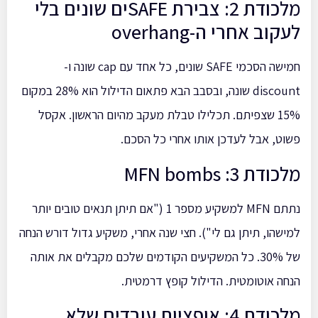
מלכודת 2: צבירת SAFEים שונים בלי
לעקוב אחרי ה-overhang
חמישה הסכמי SAFE שונים, כל אחד עם cap שונה ו-
discount שונה, ובסבב הבא פתאום הדילול הוא 28% במקום
15% שצפיתם. תכלילו טבלת מעקב מהיום הראשון. אקסל
פשוט, אבל לעדכן אותו אחרי כל הסכם.
מלכודת 3: MFN bombs
נתתם MFN למשקיע מספר 1 ("אם תיתן תנאים טובים יותר
למישהו, תיתן גם לי"). חצי שנה אחרי, משקיע גדול דורש הנחה
של 30%. כל המשקיעים הקודמים שלכם מקבלים את אותה
הנחה אוטומטית. הדילול קופץ דרמטית.
מלכודת 4: אופציות עובדים שלא