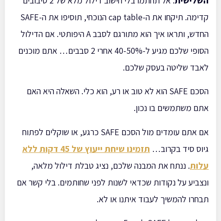
השלישית
: אל תחתמו בלי חישוב דילול מלא של 2 סיבובים
קדימה. תיקחו את ה-cap table הנוכחי, תוסיפו את ה-SAFE
החדש, ותראו איך הוא מתורגם לסבב A היפותטי. אם הדילול
הסופי שלכם מגיע ל-40-50% אחרי 2 סבבים… אתם מוכנים
לאבד שליטה בעסק שלכם.
הסכם SAFE הוא לא טוב או רע, הוא כלי. השאלה היא האם
אתם משתמשים בו נכון.
אם אתם עומדים מול הסכם SAFE כרגע, או שוקלים לפתוח
גיוס סיד בקרוב…
תזמינו שיחת ייעוץ של 45 דקות ללא
עלות
. ננתח את המבנה שלכם, נציג טבלת דילול מלאה,
ונצביע על נקודות שכדאי לשנות לפני שחותמים. בלי קשר אם
תבחרו להמשיך לעבוד איתנו או לא.