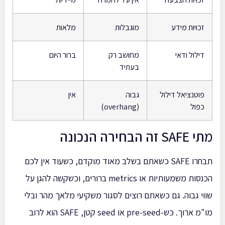
זכויות מידע
מוגבלות
מלאות
דילול ודאי
מחושב רק
ברור היום
בעתיד
פוטנציאל דילול
גבוה
אין
כפול
(overhang)
מתי SAFE זה הבחירה הנכונה
תבחרו SAFE כשאתם בשלב מאוד מוקדם, כשעוד אין לכם
הכנסות משמעותיות או metrics ברורים, וכשקשה להגן על
שווי גבוה. גם כשאתם רוצים לסגור משקיעי מלאך מהר ובלי
מו"מ ארוך. כש-pre-seed או seed קטן, SAFE הוא לרוב