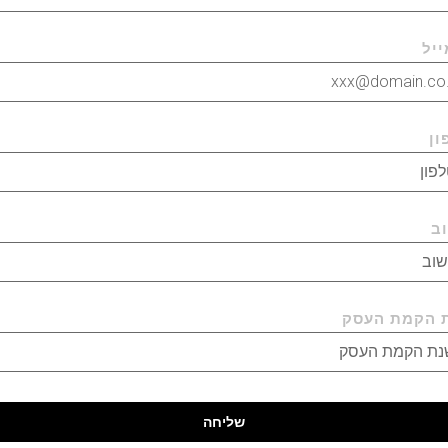
ייל
ון
וב
 הקמת העסק
שליחה