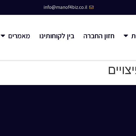
info@manof4biz.co.il
ת
חזון החברה
בין לקוחותינו
מאמרים
צויים