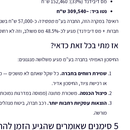
מס דיבידנד (33%): 152,460 ש"ח
נטו ביד: ~309,540 ש"ח
רואים? במקרה הזה, החברה בע"מ
מפסידה
כ-57,000 ש
חברות + מס דיבידנד) מגיע לכ-48.5% מס משולב, וזה לא רחוק מהמדרגה השולית של 47%-50% של עוסק מורשה.
אז מתי בכל זאת כדאי?
החיסכון האמיתי בחברה בע"מ מגיע משלושה מנגנונים:
שמירת רווחים בחברה.
או רכישת ציוד, החיסכון אדיר.
פיצול הכנסה.
משכורת מתונה (ממוסה במדרגות נמוכות) + דיבידנד יכולה 
הוצאות עסקיות רחבות יותר.
רכב חברה, ביטוח מנהלים
מורשה.
5 סימנים שאומרים שהגיע הזמן להתאגד