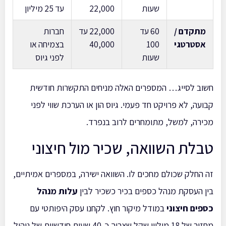
שעות
22,000
עד 25 מיליון
מתקדם /
60 עד
22,000 עד
חברות
אסטרטגי
100
40,000
בצמיחה או
שעות
לפני גיוס
חשוב לסייג… המספרים האלה מניחים התקשרות חודשית
קבועה, לא פרויקט חד פעמי. גיוס הון או הערכת שווי לפני
מכירה, למשל, מתומחרים לרוב בנפרד.
טבלת השוואה, שכיר מול חיצוני
זה החלק שכולם מחכים לו. השוואה ישירה, במספרים אמיתיים,
בין העסקת מנהל כספים בכיר כשכיר לבין
עלות מנהל
כספים חיצוני
במודל מיקור חוץ. לקחנו עסק היפותטי עם
מחזור של 18 מיליון שקל שצריך כ-40 שעות חודשיות של ניהול