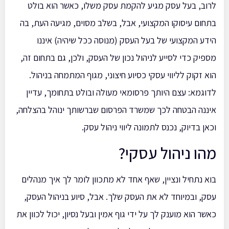
לרוב, בעל עסק מגיע להקמת עסק משלו, כאשר הוא בולט
בתחום עיסוקו המקצועי, אבל, בשלב מסוים, מגיעה העת, בה
הידע המקצועי של בעל העסק (מנוסה ככל שיהיה) איננו
מספיק כדי לסייע לניהול נכון של העסק, ולכן, גם בתחום זה,
הוא זקוק לליווי עסקי כסיוע חיצוני, מגוף המתמחה בניהול.
לדוגמא: עצם היותך פרסומאי מעולה ובולט בתחומך, עדיין
איננה הבטחה לכך שמשרד הפרסום שברשותך ינוהל בהצלחה,
וכאן בדיוק, נכנס לתמונה ליווי ניהול עסק.
מהו ניהול עסקי?
בוא נתחיל ונציין, שאף אחד לא מתכוון לומר לך איך מנהלים
עסק, ובמיוחד לא את העסק שלך. אבל, סיוע בניהול העסק,
כאשר הוא מוענק לך על ידי גוף אמין ובעל נסיון, יכול לכוון את