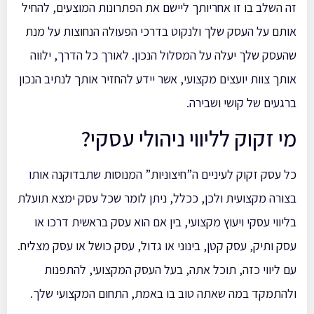
זה השלב בו זו אחריותך ליישם את הפתרונות המוצעים, להחיל
אותם על העסק שלך ולנקוט בדרכי הפעולה הנחוצות על מנת
שהעסק שלך יעלה על המסלול הנכון. לאורך כל הדרך, ילווה
אותך צוות יועצים מקצועי, אשר יידע להחזיר אותך לנתיב הנכון
ברגעים של קושי ושבירה.
מי זקוק לליווי ניהולי עסקי?
כל עסק זקוק לעיניים ה”חיצוניות” המנוסות שתבדוקנה אותו
בצורה מקצועית ולכן, ככלל, ניתן לומר שכל עסק ימצא תועלת
בליווי עסקי ויעוץ מקצועי, בין אם הוא עסק בראשית דרכו או
עסק ותיק, עסק קטן, בינוני או גדול, עסק כושל או עסק מצליח.
עם ליווי כזה, תוכל אתה, בעל העסק המקצועי, להתפנות
ולהתמקד במה שאתה טוב בו באמת, התחום המקצועי שלך.