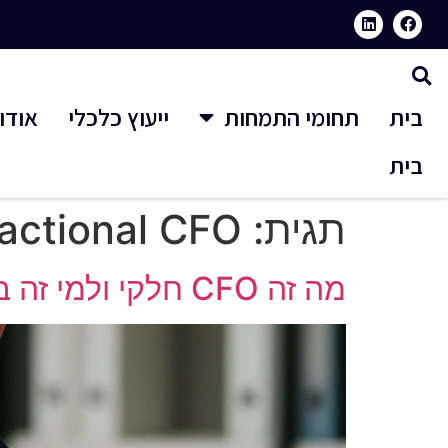
בית
תחומי התמחות
ייעוץ כלכלי
אודו
בית
תגית:
actional CFO
מה זה CFO חלקי ולמי זה באמת מתאים? המדריך המלא