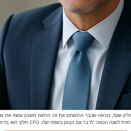
אתם מנהלים עסק עם מחזור שנתי בין 3 ל-50 מיליון שקל, כנראה שכבר הרגשתם את זה: הרואה 
נק בשפה שלו. CFO חלקי הוא בדיוק התשובה לזה — ובמאמר הזה נפרק […]