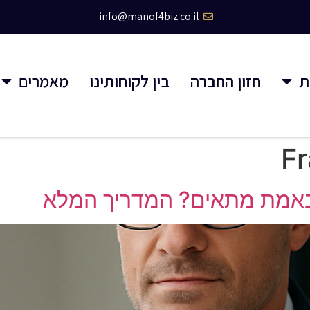
info@manof4biz.co.il
ת
חזון החברה
בין לקוחותינו
מאמרים
Fr