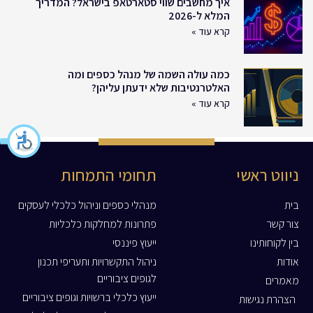
איך מחשבים שווי סטארטאפ בישראל? המדריך
המלא ל-2026
קרא עוד »
כמה עולה השמה של מנהל כספים ומה
האלטרנטיבות שלא ידעתן עליהן?
קרא עוד »
ניווט ראשי
תחומי התמחות
בית
מנהלי כספים וניהול כלכלי לעסקים
צור קשר
פתרונות למחלקות כלכליות
בין לקוחותינו
ייעוץ פיננסי
אודות
ניהול התקשרויות ותעריפי תכנון
לגופים ציבוריים
מאמרים
ייעוץ כלכלי ברשויות וגופים ציבוריים
הצהרת נגישות